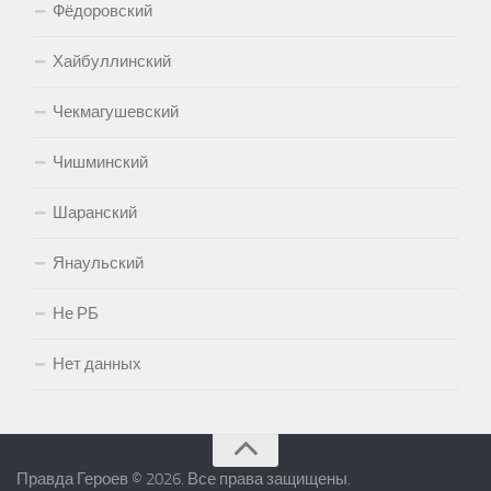
Фёдоровский
Хайбуллинский
Чекмагушевский
Чишминский
Шаранский
Янаульский
Не РБ
Нет данных
Правда Героев © 2026. Все права защищены.