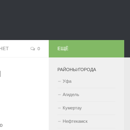
НЕТ
0
ЕЩЁ
ч
РАЙОНЫ/ГОРОДА
Уфа
Агидель
Кумертау
Нефтекамск
о