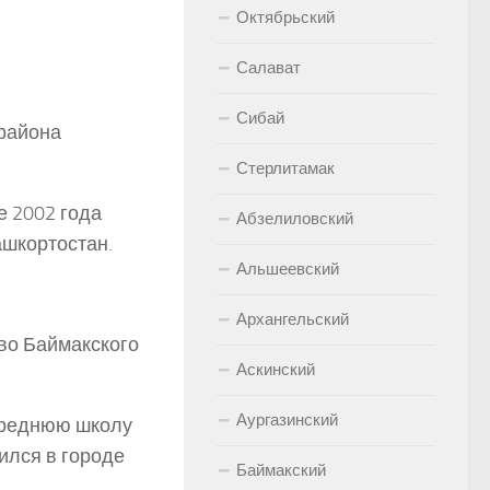
Октябрьский
Салават
Сибай
 района
Стерлитамак
 2002 года
Абзелиловский
шкортостан.
Альшеевский
Архангельский
во Баймакского
Аскинский
Аургазинский
 Среднюю школу
ился в городе
Баймакский