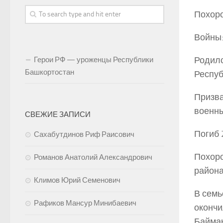
Похоро
Войны:
Родилс
Герои РФ — уроженцы Республики
Башкортостан
Респуб
Призва
военны
СВЕЖИЕ ЗАПИСИ
Погиб 
Сахабутдинов Риф Раисович
Похоро
Романов Анатолий Александрович
района
Климов Юрий Семенович
В семь
Рафиков Мансур Минибаевич
окончи
Баймак