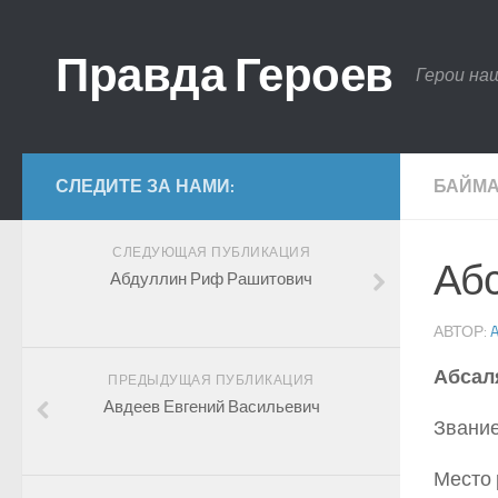
Правда Героев
Герои на
СЛЕДИТЕ ЗА НАМИ:
БАЙМА
СЛЕДУЮЩАЯ ПУБЛИКАЦИЯ
Аб
Абдуллин Риф Рашитович
АВТОР:
Абсал
ПРЕДЫДУЩАЯ ПУБЛИКАЦИЯ
Авдеев Евгений Васильевич
Звание
Место 