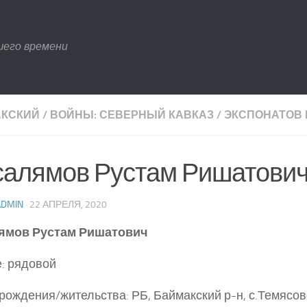
шего времени
КСКИЙ
/
ВОЙНЫ: СЕВЕРНЫЙ КАВКАЗ
/
ЭКСПОНАТОВ 
салямов Рустам Ришатови
ADMIN
· 22 АПРЕЛЯ, 2020
ямов Рустам Ришатович
: рядовой
рождения/жительства: РБ, Баймакский р-н, с.Темясов