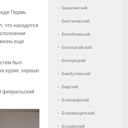
Бакалинский
роде Пермь.
Балтачевский
л, что находится
исполнении
Белебеевский
 жизнь еще
Белокатайский
Белорецкий
устем был
на курае, хорошо
Бижбулякский
Бирский
й февральский
Благоварский
Благовещенский
Буздякский