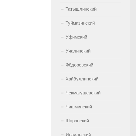
Татышлинский
Туймазинский
Уфимский
Учалинский
Фёдоровский
Хайбуллинский
Чекмагушевский
Чишминский
Шаранский
Янаульский