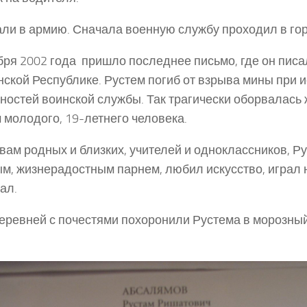
ли в армию. Сначала военную службу проходил в го
бря 2002 года пришло последнее письмо, где он писа
нской Республике. Рустем погиб от взрыва мины при 
ностей воинской службы. Так трагически оборвалась
 молодого, 19-летнего человека.
вам родных и близких, учителей и одноклассников, Р
м, жизнерадостным парнем, любил искусство, играл 
ал.
еревней с почестями похоронили Рустема в морозны