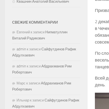
Квашнин Анатолий Васильевич
Призва
2 дека
СВЕЖИЕ КОММЕНТАРИИ
в Чече
Евгений
к записи
Нигматуллин
обязан
Виталий Радикович
совсем
admin
к записи
Сайфутдинов Рафик
По сло
Абдулхаевич
веселы
admin
к записи
Абдрахманов Рим
танцев
Робертович
Всей д
Марс
к записи
Абдрахманов Рим
день.
Робертович
Ильнар
к записи
Сайфутдинов Рафик
Абдулхаевич