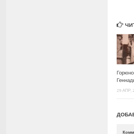
ЧИ
Горюно
Геннад
29 АПР, 
ДОБА
Комм