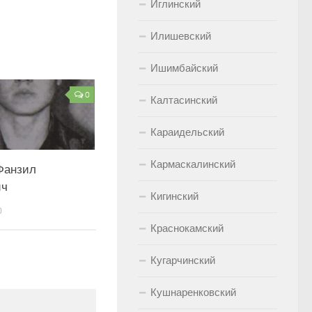
Иглинский
Илишевский
Ишимбайский
0
Калтасинский
Караидельский
Кармаскалинский
Фанзил
ич
Кигинский
0
Краснокамский
Кугарчинский
Кушнаренковский