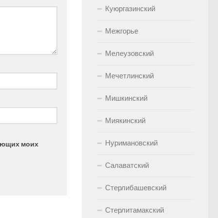
Куюргазинский
Межгорье
Мелеузовский
Мечетлинский
Мишкинский
Миякинский
Нуримановский
дующих моих
Салаватский
Стерлибашевский
Стерлитамакский